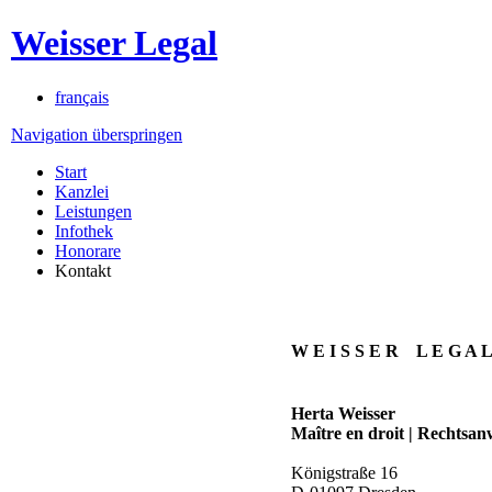
Weisser Legal
français
Navigation überspringen
Start
Kanzlei
Leistungen
Infothek
Honorare
Kontakt
W E I S S E R L E G A 
Herta Weisser
Maître en droit | Rechtsan
Königstraße 16